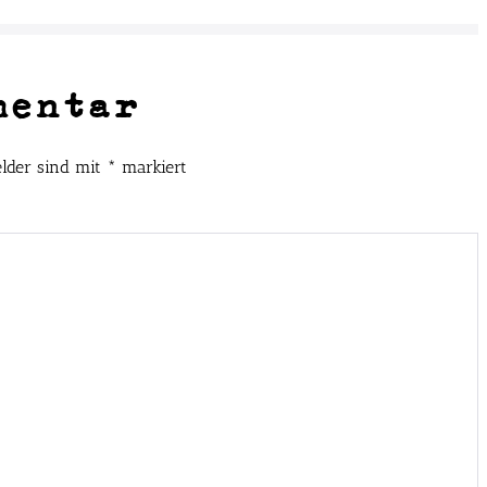
mentar
elder sind mit
*
markiert