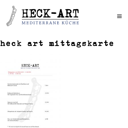
Weiter
zum
Inhalt
heck art mittagskarte