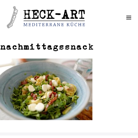
Weiter
zum
Inhalt
nachmittagssnack