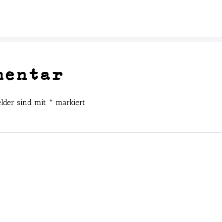
mentar
elder sind mit
*
markiert