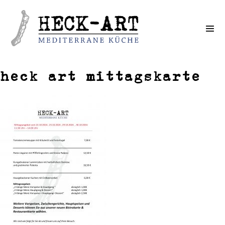
Weiter
zum
Inhalt
heck art mittagskarte