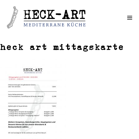
Weiter
zum
Inhalt
heck art mittagskarte