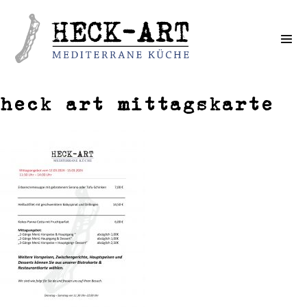
Weiter
zum
Inhalt
heck art mittagskarte