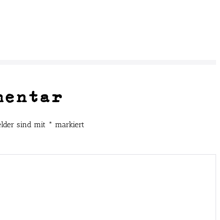
mentar
elder sind mit
*
markiert