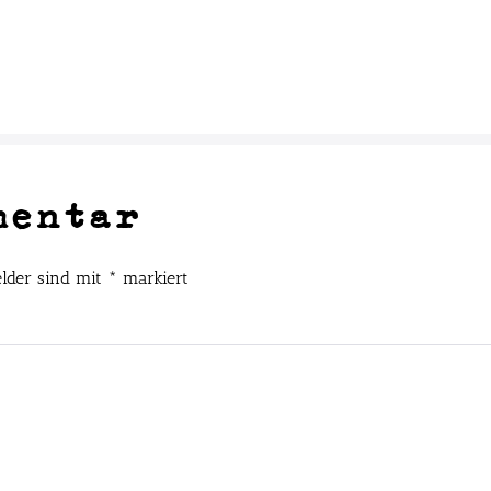
mentar
elder sind mit
*
markiert