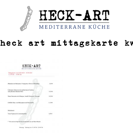
Weiter
zum
Inhalt
heck art mittagskarte k