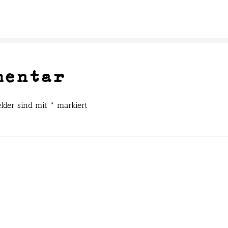
mentar
elder sind mit
*
markiert