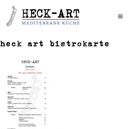
Weiter
zum
Inhalt
heck art bistrokarte